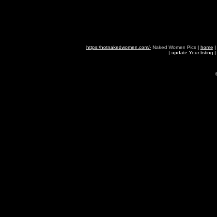
https:/hotnakedwomen.com/-
Naked Women Pics |
home
|
update Your listing
|