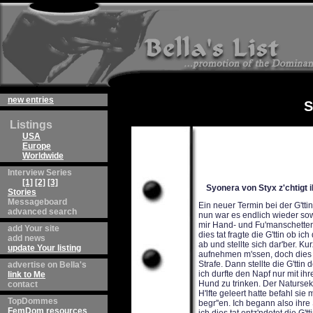
new entries
S
Listings
USA
Europe
Worldwide
Interview Series
[1]
[2]
[3]
Syonera von Styx z'chtigt 
Stories
Messageboard
Ein neuer Termin bei der G'ttin, endlich. Wie immer erschien mir die Zeit zwischen den Sessions als qu'lend lang. Doch nun war es endlich wieder soweit. Sie holte mich ab und f'hrte mich ins Schwarze Kabinett. Dort angekommen legte sie mir Hand- und Fu'manschetten an. Nun musste ich das von mir verfasste Gedicht holen und mich einlesen. W'hrend ich dies tat fragte die G'ttin ob ich durstig sei. Ich bejahte. Daraufhin ergriff sie den Hundenapf, stellte ihn auf meinem R'cken ab und stellte sich dar'ber. Kurz darauf h'rte ich, wie sie den Napf mit ihren Natursekt f'llte. Ich wusste ich w'rde alles aufnehmen m'ssen, doch dies tue ich sehr gern, ich betrachte dies mehr als Belohnung denn als ! Dem'tigung oder gar Strafe. Dann stellte die G'ttin den bis zum Rand gef'llten Napf neben mich auf den Boden. 'Trink!' befahl sie. Ich wusste ich durfte den Napf nur mit ihrer ausdr'cklichen Erlaubnis anheben. Da sie diese nicht gegeben hatte begann ich wie ein Hund zu trinken. Der Natursekt der G'ttin war wie immer vorz'glich, ich nahm in begierig auf. Als ich den Napf bis zur H'lfte geleert hatte befahl sie mir innezuhalten und das Gedicht vorzutragen. Danach hatte ich sie auf die korrekte Art zu begr''en. Ich begann also ihre Schuhe so gr'ndlich und schnell es mir m'glich war mit meiner Zunge zu s'ubern. W'hrend ich dies tat entz'ndetet die G'ttin eine Zigarette, sie w'rde mich also auch wieder brennen. Sie befahl mir aufzuh'ren und mich aufzurichten. Ich tat wie befohlen. Sie inspizierte meinen K'rper und begann dann die Haare um meine Brustwarzen abzubrennen. Zur Strafe f'r diese Ungepflegtheit presste sie die Zigarette mehrere Male auch direkt auf die Brustwarzen, was ! wirklich sehr weh tat. Dann brannte sie die 'berfl'ssigen Haare in meinem Genitalbereich ab. Ich hatte Angst, traute mich kaum zu atmen. Ich hoffte die G'ttin w'rde nur die Haare abbrennen und die Zigarette nicht auf meinen Penis oder meine Hoden dr'cken. Doch sie f'hlte wohl meine Bef'rchtungen, denn sie streifte immer wieder kurz die Haut, worauf ich sehr empfindlich reagierte. Dann ergriff sie meinen Penis und n'herte die Zigarette der Oberseite, wovor ich eine instinktive Angst habe. Mein Puls raste, ich bat sie um Gnade, flehte sie an, mir dies nicht anzutun. Doch als ihr Sklave, der ich bin, hatte ich zu ertragen was die Herrin f'r angemessen hielt. Sie presste die Zigarette also auf die Haut meines Penis. Der Schmerz schoss sofort durch meinen ganzen K'rper bis in das Gehirn, ich schrie auf. Obwohl der Kontakt der Glut zur Haut nur sehr kurz war, es gen
advanced search
add Your site
add news
update Your listing
advertise on Bella's
link to Me
contact
TopDommes
FemDom resources